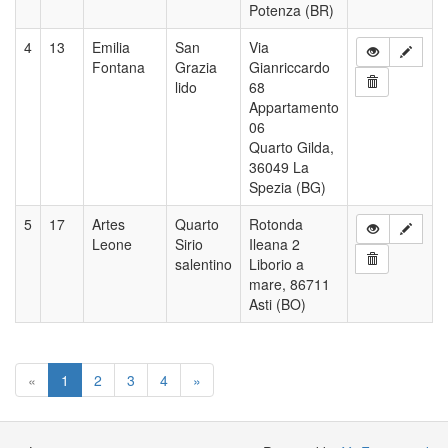
Potenza (BR)
4
13
Emilia
San
Via
Fontana
Grazia
Gianriccardo
lido
68
Appartamento
06
Quarto Gilda,
36049 La
Spezia (BG)
5
17
Artes
Quarto
Rotonda
Leone
Sirio
Ileana 2
salentino
Liborio a
mare, 86711
Asti (BO)
«
1
2
3
4
»