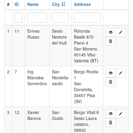
#
ID
Name
City
Address
1
11
Ermes
Sesto
Rotonda
Russo
Nestore
Basile 870
del friuli
Piano 4
San Moreno,
00145 Vibo
Valentia (BT)
2
7
Ing.
San
Borgo Rosita
Maruska
Nicoletta
1
Sorrentino
sardo
San
Donatella,
30657 Pisa
(SV)
3
12
Xavier
San
Borgo Vitali 8
Barone
Guido
Sesto Laura
calabro,
08932