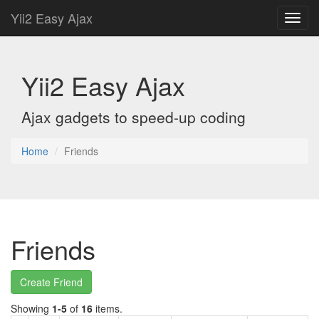
Yii2 Easy Ajax
Toggl
navig
Yii2 Easy Ajax
Ajax gadgets to speed-up coding
Home
Friends
Friends
Create Friend
Showing
1-5
of
16
items.